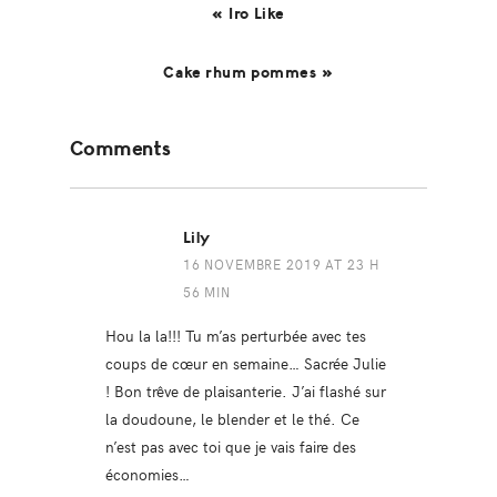
« Iro Like
Cake rhum pommes »
Reader
Comments
Interactions
Lily
16 NOVEMBRE 2019 AT 23 H
56 MIN
Hou la la!!! Tu m’as perturbée avec tes
coups de cœur en semaine… Sacrée Julie
! Bon trêve de plaisanterie. J’ai flashé sur
la doudoune, le blender et le thé. Ce
n’est pas avec toi que je vais faire des
économies…