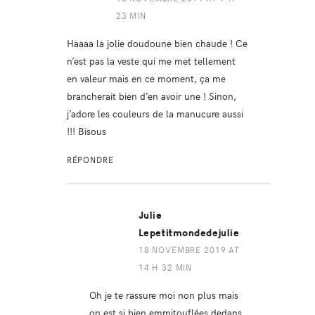
23 MIN
Haaaa la jolie doudoune bien chaude ! Ce
n’est pas la veste qui me met tellement
en valeur mais en ce moment, ça me
brancherait bien d’en avoir une ! Sinon,
j’adore les couleurs de la manucure aussi
!!! Bisous
RÉPONDRE
Julie
Lepetitmondedejulie
18 NOVEMBRE 2019 AT
14 H 32 MIN
Oh je te rassure moi non plus mais
on est si bien emmitouflées dedans