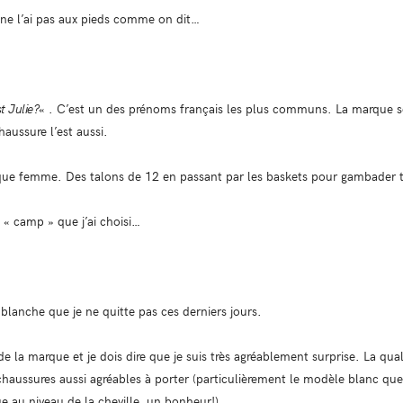
e ne l’ai pas aux pieds comme on dit…
t Julie?
« . C’est un des prénoms français les plus communs. La marque 
ussure l’est aussi.
que femme. Des talons de 12 en passant par les baskets pour gambader to
« camp » que j’ai choisi…
e blanche que je ne quitte pas ces derniers jours.
e la marque et je dois dire que je suis très agréablement surprise. La qua
haussures aussi agréables à porter (particulièrement le modèle blanc que 
e au niveau de la cheville, un bonheur!).