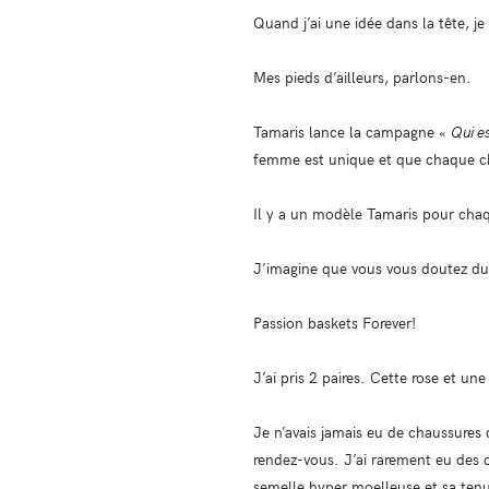
Quand j’ai une idée dans la tête, j
Mes pieds d’ailleurs, parlons-en.
Tamaris lance la campagne «
Qui es
femme est unique et que chaque cha
Il y a un modèle Tamaris pour cha
J’imagine que vous vous doutez du 
Passion baskets Forever!
J’ai pris 2 paires. Cette rose et un
Je n’avais jamais eu de chaussures d
rendez-vous. J’ai rarement eu des c
semelle hyper moelleuse et sa tenu