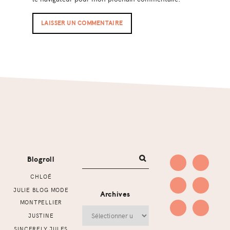
Footer
Blogroll
CHLOÉ
JULIE BLOG MODE
Archives
MONTPELLIER
Archives
JUSTINE
SINCERELY JULES