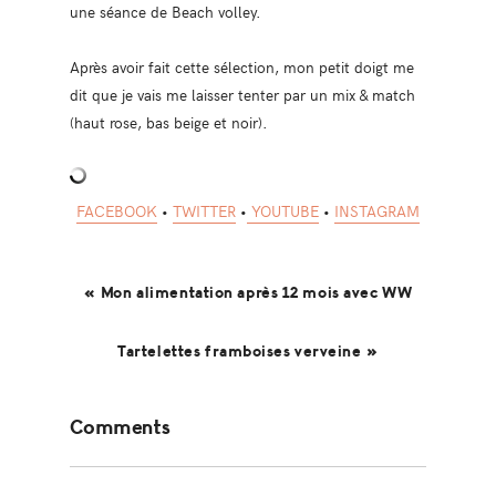
une séance de Beach volley.
Après avoir fait cette sélection, mon petit doigt me
dit que je vais me laisser tenter par un mix & match
(haut rose, bas beige et noir).
FACEBOOK
•
TWITTER
•
YOUTUBE
•
INSTAGRAM
« Mon alimentation après 12 mois avec WW
Tartelettes framboises verveine »
Reader
Comments
Interactions