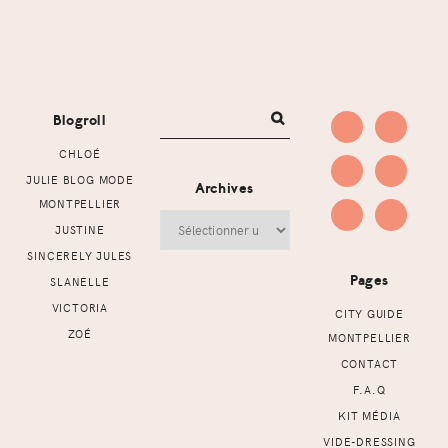
Footer
Blogroll
CHLOÉ
JULIE BLOG MODE
Archives
MONTPELLIER
Archives
JUSTINE
SINCERELY JULES
Pages
SLANELLE
VICTORIA
CITY GUIDE
ZOÉ
MONTPELLIER
CONTACT
F.A.Q
KIT MÉDIA
VIDE-DRESSING