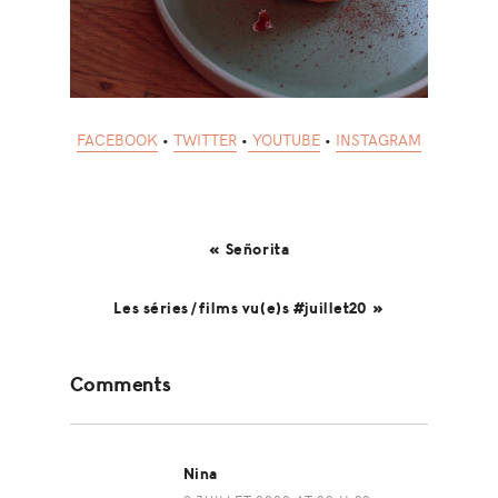
FACEBOOK
•
TWITTER
•
YOUTUBE
•
INSTAGRAM
« Señorita
Les séries/films vu(e)s #juillet20 »
Reader
Comments
Interactions
Nina