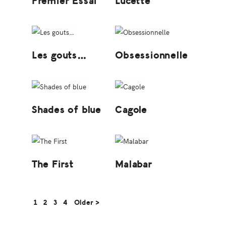
Premier Essai
Lucette
Les gouts…
Obsessionnelle
Shades of blue
Cagole
The First
Malabar
Page
Page
Page
Page
1
2
3
4
Older >