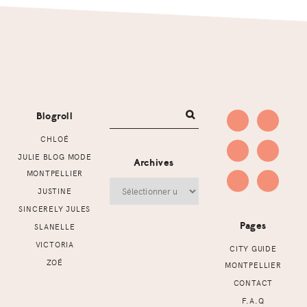
Footer
Blogroll
CHLOÉ
JULIE BLOG MODE
Archives
MONTPELLIER
Archives
JUSTINE
SINCERELY JULES
Pages
SLANELLE
VICTORIA
CITY GUIDE
ZOÉ
MONTPELLIER
CONTACT
F.A.Q