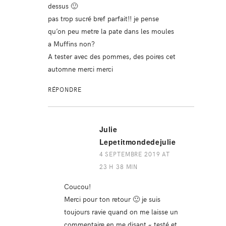
dessus 🙂
pas trop sucré bref parfait!! je pense
qu’on peu metre la pate dans les moules
a Muffins non?
A tester avec des pommes, des poires cet
automne merci merci
RÉPONDRE
Julie
Lepetitmondedejulie
4 SEPTEMBRE 2019 AT
23 H 38 MIN
Coucou!
Merci pour ton retour 🙂 je suis
toujours ravie quand on me laisse un
commentaire en me disant « testé et