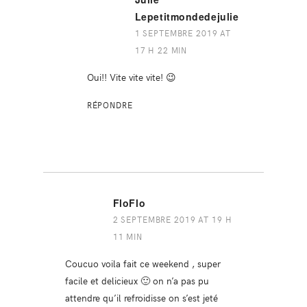
Lepetitmondedejulie
1 SEPTEMBRE 2019 AT
17 H 22 MIN
Oui!! Vite vite vite! 😉
RÉPONDRE
FloFlo
2 SEPTEMBRE 2019 AT 19 H
11 MIN
Coucuo voila fait ce weekend , super
facile et delicieux 🙂 on n’a pas pu
attendre qu’il refroidisse on s’est jeté