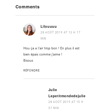
Reader
Comments
Interactions
Lilouuuu
28 AOÛT 2019 AT 13 H 17
MIN
Hou ça a l’air trop bon ! En plus il est
bien épais comme j’aime !
Bisous
RÉPONDRE
Julie
Lepetitmondedejulie
28 AOÛT 2019 AT 15 H
57 MIN