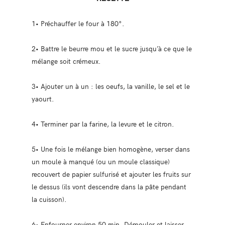
1• Préchauffer le four à 180°.
2• Battre le beurre mou et le sucre jusqu’à ce que le
mélange soit crémeux.
3• Ajouter un à un : les oeufs, la vanille, le sel et le
yaourt.
4• Terminer par la farine, la levure et le citron.
5• Une fois le mélange bien homogène, verser dans
un moule à manqué (ou un moule classique)
recouvert de papier sulfurisé et ajouter les fruits sur
le dessus (ils vont descendre dans la pâte pendant
la cuisson).
6• Enfourner environ 50 min. Démouler et laisser