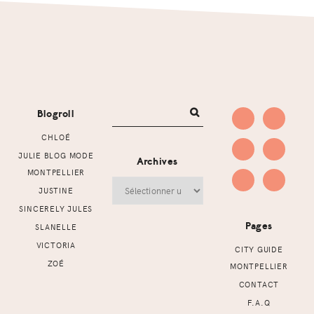
Footer
Blogroll
CHLOÉ
JULIE BLOG MODE
Archives
MONTPELLIER
Archives
JUSTINE
SINCERELY JULES
Pages
SLANELLE
VICTORIA
CITY GUIDE
ZOÉ
MONTPELLIER
CONTACT
F.A.Q